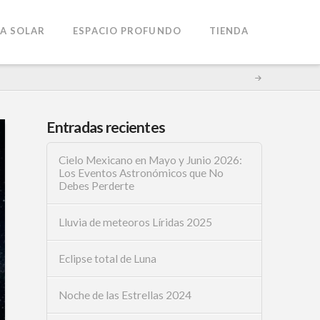
A SOLAR
ESPACIO PROFUNDO
TIENDA
Entradas recientes
Cielo Mexicano en Mayo y Junio 2026:
Los Eventos Astronómicos que No
Debes Perderte
Lluvia de meteoros Líridas 2025
Eclipse total de Luna
Noche de las Estrellas 2024