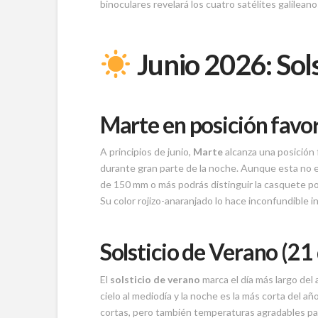
binoculares revelará los cuatro satélites galileano
Junio 2026: Sols
Marte en posición favora
A principios de junio,
Marte
alcanza una posición f
durante gran parte de la noche. Aunque esta no es
de 150 mm o más podrás distinguir la casquete pol
Su color rojizo-anaranjado lo hace inconfundible in
Solsticio de Verano (21 
El
solsticio de verano
marca el día más largo del 
cielo al mediodía y la noche es la más corta del a
cortas, pero también temperaturas agradables pa