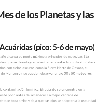
es de los Planetas y las
Acuáridas (pico: 5-6 de mayo)
 año alcanza su punto máximo a principios de mayo. Las
Eta
ey que se desintegran al entrar en contacto con la atmósfera
ios con cielos oscuros como la Sierra Norte de Oaxaca, el
s de Monterrey, se pueden observar entre
30 y 50 meteoros
la contaminación lumínica. El radiante se encuentra en la
e este poco antes del amanecer. La mejor ventana de
éstate boca arriba y deja que tus ojos se adapten a la oscuridad