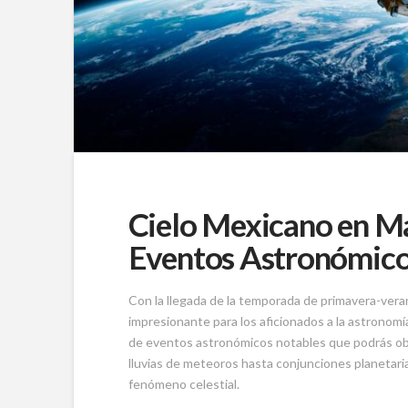
Cielo Mexicano en Ma
Eventos Astronómico
Con la llegada de la temporada de primavera-vera
impresionante para los aficionados a la astronomí
de eventos astronómicos notables que podrás ob
lluvias de meteoros hasta conjunciones planetaria
fenómeno celestial.