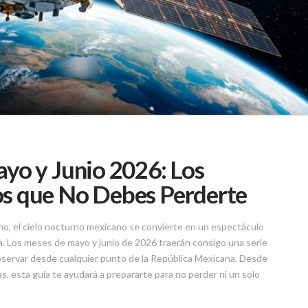
yo y Junio 2026: Los
s que No Debes Perderte
no, el cielo nocturno mexicano se convierte en un espectáculo
a. Los meses de mayo y junio de 2026 traerán consigo una serie
servar desde cualquier punto de la República Mexicana. Desde
s, esta guía te ayudará a prepararte para no perder ni un solo