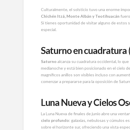
Culturalmente, el solsticio tuvo una enorme impo
Chichén Itzá, Monte Albán y Teotihuacán
fuero
Si tienes oportunidad de visitar alguno de estos 
especial.
Saturno en cuadratura 
Saturno
alcanza su cuadratura occidental, lo que 
medianoche y está bien posicionado en el cielo d
magníficos anillos son visibles incluso con aume
comenzar a prepararse para la oposición de Satur
Luna Nueva y Cielos Osc
La Luna Nueva de finales de junio abre una ventan
cielo profundo
: galaxias, nebulosas y cúmulos est
sobre el horizonte sur, ofreciendo una vista espe