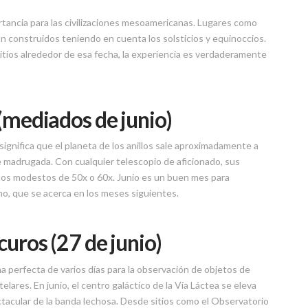
rtancia para las civilizaciones mesoamericanas. Lugares como
n construidos teniendo en cuenta los solsticios y equinoccios.
sitios alrededor de esa fecha, la experiencia es verdaderamente
(mediados de junio)
significa que el planeta de los anillos sale aproximadamente a
e madrugada. Con cualquier telescopio de aficionado, sus
ntos modestos de 50x o 60x. Junio es un buen mes para
no, que se acerca en los meses siguientes.
uros (27 de junio)
a perfecta de varios días para la observación de objetos de
elares. En junio, el centro galáctico de la Vía Láctea se eleva
ctacular de la banda lechosa. Desde sitios como el Observatorio