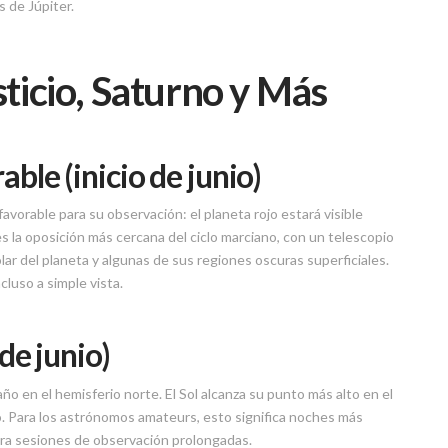
s de Júpiter.
ticio, Saturno y Más
ble (inicio de junio)
avorable para su observación: el planeta rojo estará visible
 la oposición más cercana del ciclo marciano, con un telescopio
ar del planeta y algunas de sus regiones oscuras superficiales.
cluso a simple vista.
de junio)
año en el hemisferio norte. El Sol alcanza su punto más alto en el
ño. Para los astrónomos amateurs, esto significa noches más
ra sesiones de observación prolongadas.