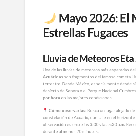
Mayo 2026: El M
Estrellas Fugaces
Lluvia de Meteoros Eta 
Una de las lluvias de meteoros más esperadas del
Acuáridas
son fragmentos del famoso cometa Hall
terrestre. Desde México, especialmente desde sit
desierto de Sonora o el Parque Nacional Cumbre
por hora
en las mejores condiciones.
Cómo observarlas:
Busca un lugar alejado de 
constelación de Acuario, que sale en el horizont
observación es entre las 3:00 y las 5:30 a.m. Recu
durante al menos 20 minutos.