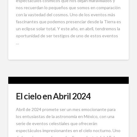
espectáculos cósmicos que nos dejan maravillados y
nos recuerdan lo pequeños que somos en comparación
con la vastedad del cosmos. Uno de los eventos más
fascinantes que podemos presenciar desde la Tierra es
un eclipse solar total. Y este año, en abril, tendremos la
oportunidad de ser testigos de uno de estos eventos
…
El cielo en Abril 2024
Abril de 2024 promete ser un mes emocionante para
los entusiastas de la astronomía en México, con una
serie de eventos celestiales que ofrecerán
espectáculos impresionantes en el cielo nocturno. Uno