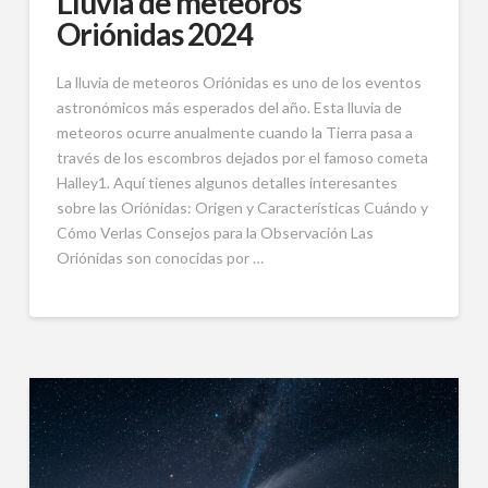
Lluvia de meteoros
Oriónidas 2024
La lluvia de meteoros Oriónidas es uno de los eventos
astronómicos más esperados del año. Esta lluvia de
meteoros ocurre anualmente cuando la Tierra pasa a
través de los escombros dejados por el famoso cometa
Halley1. Aquí tienes algunos detalles interesantes
sobre las Oriónidas: Origen y Características Cuándo y
Cómo Verlas Consejos para la Observación Las
Oriónidas son conocidas por …