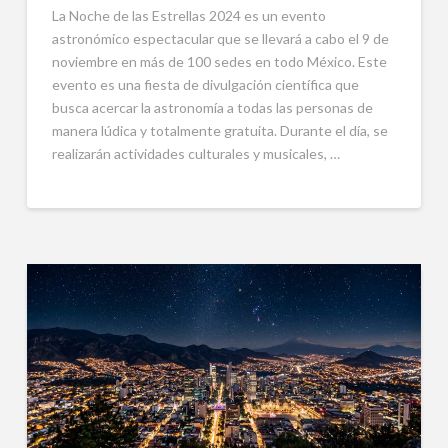
La Noche de las Estrellas 2024 es un evento
astronómico espectacular que se llevará a cabo el 9 de
noviembre en más de 100 sedes en todo México. Este
evento es una fiesta de divulgación científica que
busca acercar la astronomía a todas las personas de
manera lúdica y totalmente gratuita. Durante el día, se
realizarán actividades culturales y musicales, …