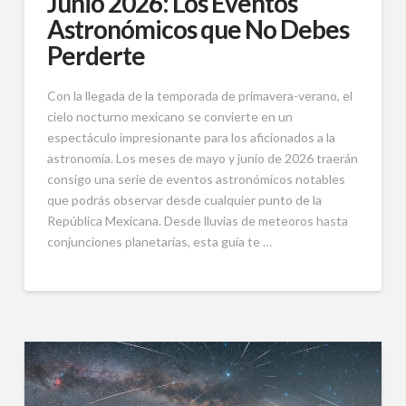
Junio 2026: Los Eventos
Astronómicos que No Debes
Perderte
Con la llegada de la temporada de primavera-verano, el
cielo nocturno mexicano se convierte en un
espectáculo impresionante para los aficionados a la
astronomía. Los meses de mayo y junio de 2026 traerán
consigo una serie de eventos astronómicos notables
que podrás observar desde cualquier punto de la
República Mexicana. Desde lluvias de meteoros hasta
conjunciones planetarias, esta guía te …