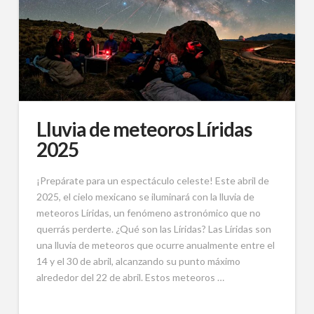
Lluvia de meteoros Líridas
2025
¡Prepárate para un espectáculo celeste! Este abril de
2025, el cielo mexicano se iluminará con la lluvia de
meteoros Líridas, un fenómeno astronómico que no
querrás perderte. ¿Qué son las Líridas? Las Líridas son
una lluvia de meteoros que ocurre anualmente entre el
14 y el 30 de abril, alcanzando su punto máximo
alrededor del 22 de abril. Estos meteoros …