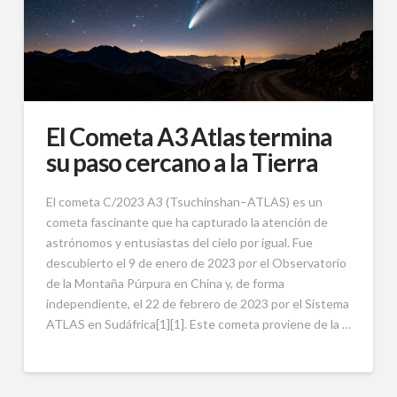
El Cometa A3 Atlas termina
su paso cercano a la Tierra
El cometa C/2023 A3 (Tsuchinshan–ATLAS) es un
cometa fascinante que ha capturado la atención de
astrónomos y entusiastas del cielo por igual. Fue
descubierto el 9 de enero de 2023 por el Observatorio
de la Montaña Púrpura en China y, de forma
independiente, el 22 de febrero de 2023 por el Sistema
ATLAS en Sudáfrica[1][1]. Este cometa proviene de la …