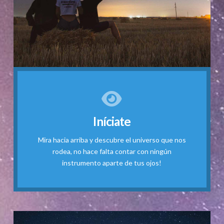
Saber más...
Iníciate
desde esta noche!
constelaciones y objetos celestes a simple vista
Mira hacia arriba y descubre el universo que nos
Aprende a reconocer a los planetas, astros,
rodea, no hace falta contar con ningún
Observa
instrumento aparte de tus ojos!