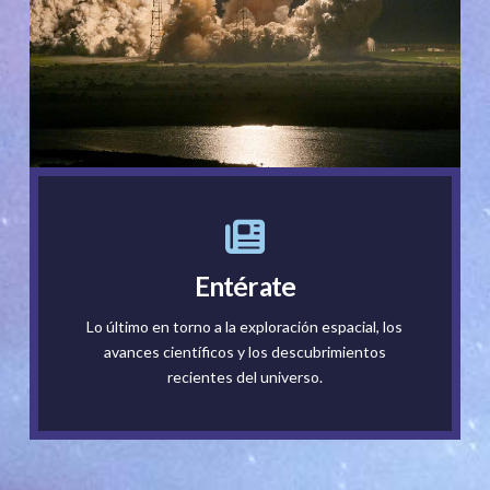
Saber más...
Entérate
encontradas dentro de rocas milenarias.
James Webb y hasta las formas de vida
Lo último en torno a la exploración espacial, los
Lee acerca de la misión Artemis, el telescopio
avances científicos y los descubrimientos
Publicaciones
recientes del universo.