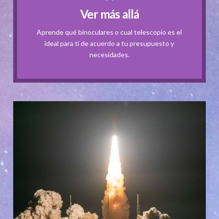
Ver más allá
distintos tipos de telescopios.
Aprende cuales son y cómo funcionan los
Aprende qué binoculares o cual telescopio es el
ideal para tí de acuerdo a tu presupuesto y
Telescopios
necesidades.