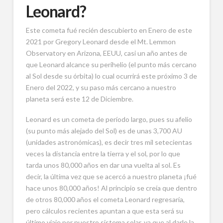
Leonard?
Este cometa fué recién descubierto en Enero de este
2021 por Gregory Leonard desde el Mt. Lemmon
Observatory en Arizona, EEUU, casi un año antes de
que Leonard alcance su perihelio (el punto más cercano
al Sol desde su órbita) lo cual ocurrirá este próximo 3 de
Enero del 2022, y su paso más cercano a nuestro
planeta será este 12 de Diciembre.
Leonard es un cometa de período largo, pues su afelio
(su punto más alejado del Sol) es de unas 3,700 AU
(unidades astronómicas), es decir tres mil setecientas
veces la distancia entre la tierra y el sol, por lo que
tarda unos 80,000 años en dar una vuelta al sol. Es
decir, la última vez que se acercó a nuestro planeta ¡fué
hace unos 80,000 años! Al principio se creía que dentro
de otros 80,000 años el cometa Leonard regresaría,
pero cálculos recientes apuntan a que esta será su
último viaje por nuestro sistema solar, ya que al darle la