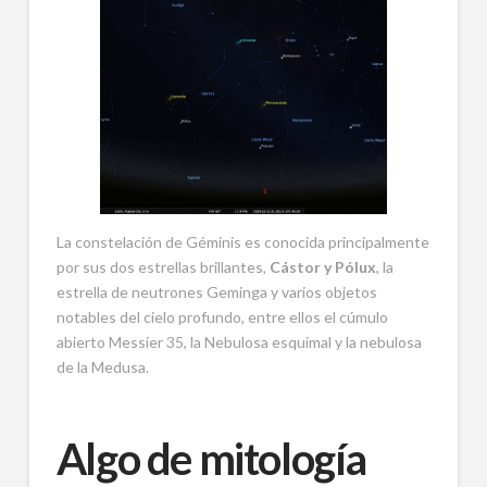
La constelación de Géminis es conocida principalmente
por sus dos estrellas brillantes,
Cástor y Pólux
, la
estrella de neutrones Geminga y varios objetos
notables del cielo profundo, entre ellos el cúmulo
abierto Messier 35, la Nebulosa esquimal y la nebulosa
de la Medusa.
Algo de mitología