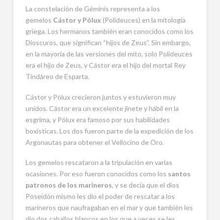
La constelación de Géminis representa a los
gemelos
Cástor y Pólux
(Polideuces) en la mitología
griega. Los hermanos también eran conocidos como los
Dioscuros, que significan “hijos de Zeus”. Sin embargo,
en la mayoría de las versiones del mito, solo Polideuces
era el hijo de Zeus, y Cástor era el hijo del mortal Rey
Tindáreo de Esparta.
Cástor y Pólux crecieron juntos y estuvieron muy
unidos. Cástor era un excelente jinete y hábil en la
esgrima, y Pólux era famoso por sus habilidades
boxísticas. Los dos fueron parte de la expedición de los
Argonautas para obtener el Vellocino de Oro.
Los gemelos rescataron a la tripulación en varias
ocasiones. Por eso fueron conocidos como los
santos
patronos de los marineros
, y se decía que el dios
Poseidón mismo les dio el poder de rescatar a los
marineros que naufragaban en el mar y que también les
dio dos caballos blancos en los que a veces se les