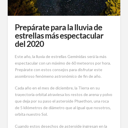
Prepárate para la lluvia de
estrellas más espectacular
del 2020
Este año, la lluvia de estrellas Gemínidas será la más
espectacular con un máximo de 60 meteoros por hora.
Prepárate con estos consejos para disfrutar este
asombroso fenómeno astronómico de fin de año.
Cada año en el mes de diciembre, la Tierra en su
trayectoria orbital atraviesa los restos de arena y polvo
que deja por su paso el asteroide Phaethon, una roca
de 5 kilómetros de diámetro que al igual que nosotros,
orbita nuestro Sol.
Cuando estos desechos de asteroide ingresan en la