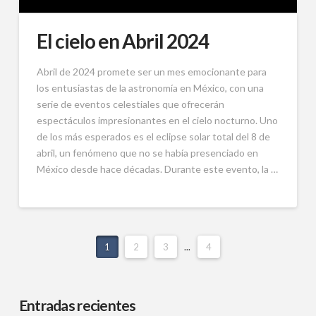
El cielo en Abril 2024
Abril de 2024 promete ser un mes emocionante para
los entusiastas de la astronomía en México, con una
serie de eventos celestiales que ofrecerán
espectáculos impresionantes en el cielo nocturno. Uno
de los más esperados es el eclipse solar total del 8 de
abril, un fenómeno que no se había presenciado en
México desde hace décadas. Durante este evento, la …
1
2
3
...
4
Entradas recientes