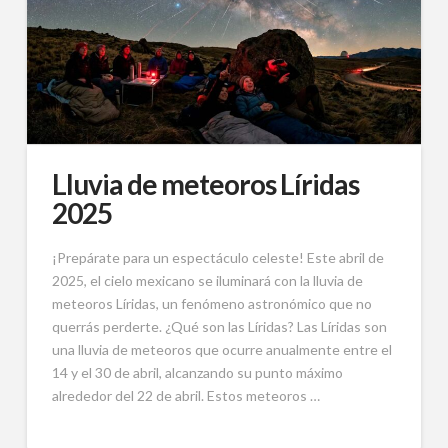
Lluvia de meteoros Líridas
2025
¡Prepárate para un espectáculo celeste! Este abril de
2025, el cielo mexicano se iluminará con la lluvia de
meteoros Líridas, un fenómeno astronómico que no
querrás perderte. ¿Qué son las Líridas? Las Líridas son
una lluvia de meteoros que ocurre anualmente entre el
14 y el 30 de abril, alcanzando su punto máximo
alrededor del 22 de abril. Estos meteoros …