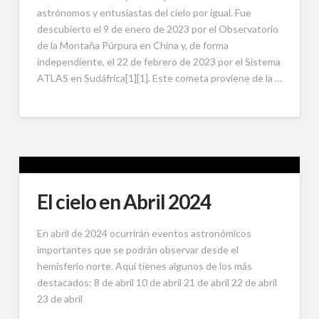
astrónomos y entusiastas del cielo por igual. Fue
descubierto el 9 de enero de 2023 por el Observatorio
de la Montaña Púrpura en China y, de forma
independiente, el 22 de febrero de 2023 por el Sistema
ATLAS en Sudáfrica[1][1]. Este cometa proviene de la …
El cielo en Abril 2024
En abril de 2024 ocurrirán eventos astronómicos
importantes que se podrán observar desde el
hemisferio norte. Aquí tienes algunos de los más
destacados: 8 de abril 10 de abril 21 de abril 22 de abril
23 de abril