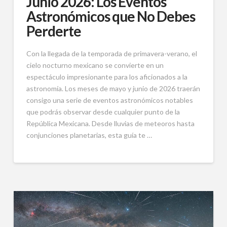
Junio 2026: Los Eventos
Astronómicos que No Debes
Perderte
Con la llegada de la temporada de primavera-verano, el
cielo nocturno mexicano se convierte en un
espectáculo impresionante para los aficionados a la
astronomía. Los meses de mayo y junio de 2026 traerán
consigo una serie de eventos astronómicos notables
que podrás observar desde cualquier punto de la
República Mexicana. Desde lluvias de meteoros hasta
conjunciones planetarias, esta guía te …