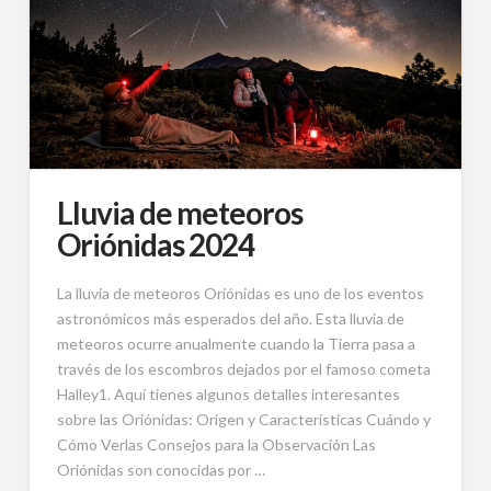
Lluvia de meteoros
Oriónidas 2024
La lluvia de meteoros Oriónidas es uno de los eventos
astronómicos más esperados del año. Esta lluvia de
meteoros ocurre anualmente cuando la Tierra pasa a
través de los escombros dejados por el famoso cometa
Halley1. Aquí tienes algunos detalles interesantes
sobre las Oriónidas: Origen y Características Cuándo y
Cómo Verlas Consejos para la Observación Las
Oriónidas son conocidas por …