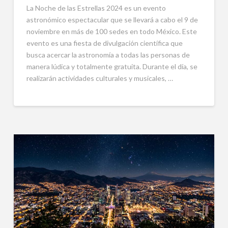
La Noche de las Estrellas 2024 es un evento
astronómico espectacular que se llevará a cabo el 9 de
noviembre en más de 100 sedes en todo México. Este
evento es una fiesta de divulgación científica que
busca acercar la astronomía a todas las personas de
manera lúdica y totalmente gratuita. Durante el día, se
realizarán actividades culturales y musicales, …