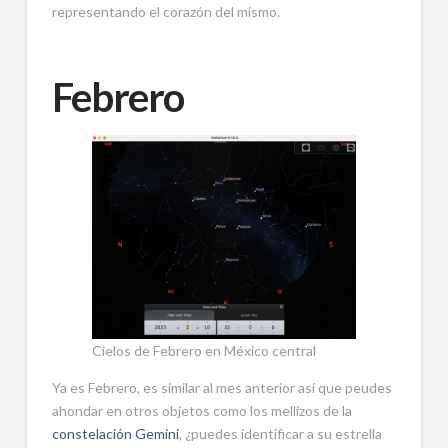
representando el corazón del mismo.
Febrero
Cielos de Febrero en México central
Ya es Febrero, es similar al mes anterior así que peudes
ahondar en otros objetos como los mellizos de la
constelación Gemini
, ¿puedes identificar a su estrella