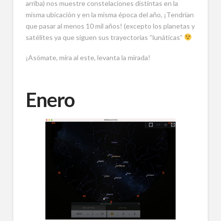
arriba) nos muestre constelaciones distintas en la
misma ubicación y en la misma época del año, ¡Tendrían
que pasar al menos 10 mil años! (excepto los planetas y
satélites ya que siguen sus trayectorias “lunáticas”
¡Asómate, mira al este, levanta la mirada!
Enero