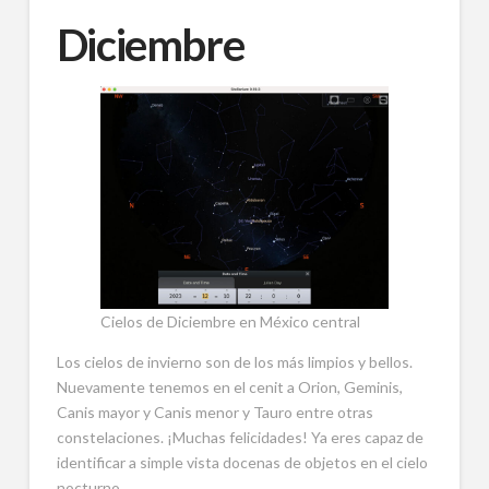
Diciembre
Cielos de Diciembre en México central
Los cielos de invierno son de los más limpios y bellos.
Nuevamente tenemos en el cenit a Orion, Geminis,
Canis mayor y Canis menor y Tauro entre otras
constelaciones. ¡Muchas felicidades! Ya eres capaz de
identificar a simple vista docenas de objetos en el cielo
nocturno.