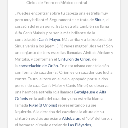
Cielos de Enero en México central
¿Puedes encontrar sobre tu cabeza una estrella muy
pero muy brillante? Seguramente se trata de
Sirius
, el
corazón del gran perro. Esta estrella también se llama
Alfa
Canis Maioris
, por ser la más brillante de la
constelación
Canis Mayor
. Más arriba y a la izquierda de
Sirius verás a los (ejem…) “3 reyes magos”, ¿los ves? Son
un conjunto de ters estrellas llamadas Alnitak, Alnilam y
Mintaka, y conforman el
Cinturón de Orión
, de
la
constelación de Orión
. En esta misma constelación
con forma de cazador (si, Orión es un cazador que lucha
contra Tauro, el toro en el cielo, apoyado por sus dos
perros de caza Canis Maior y Canis Minor) se observa
una hermosa estrella roja llamada
Betelgeuse o Alfa
Orionis
en la axila del cazador y una estrella blanca
llamada
Rigel (β Orionis)
representando su pie
izquierdo. A la derecha del cazador a la altura de su
cinturón podrás apreciar a
Aldebarán
, el “ojo” del toro, y
el hermoso cúmulo estelar de
Las Pléyades
,