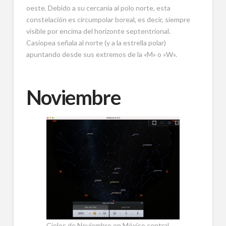
oeste. Debido a su cercanía al polo norte, esta
constelación es circumpolar boreal, es decir, siempre
visible por encima del horizonte septentrional.
Casiopea señala al norte (y a la estrella polar)
apuntando desde sus extremos de la «M» o «W».
Noviembre
Cielos de Noviembre en México central