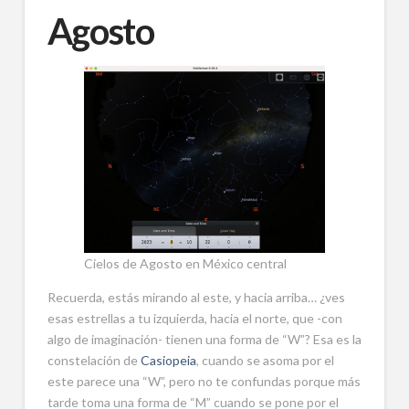
Agosto
Cielos de Agosto en México central
Recuerda, estás mirando al este, y hacia arriba… ¿ves
esas estrellas a tu izquierda, hacia el norte, que -con
algo de imaginación- tienen una forma de “W”? Esa es la
constelación de
Casiopeia
, cuando se asoma por el
este parece una “W”, pero no te confundas porque más
tarde toma una forma de “M” cuando se pone por el