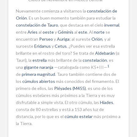
Nuevamente comienza a visitarnos la
constelación de
Orión
. Es un buen momento también para estudiar la
constelación de Tauro
, que destaca en el cielo
invernal
,
entre
Aries
al
oeste
y
Géminis
al
este
. Al
norte
se
encuentran
Perseo
y
Auriga
; al sureste
Orión
, y al
suroeste
Eridanus
y
Cetus
. ¿Puedes ver esa estrella
brillante en el rostro del toro? Se trata de
Aldebarán
(α
Tauri), la
estrella
más brillante de la
constelación
, es
1
una
gigante naranja
—catalogada como K5+III—
de
primera magnitud
. Tauro también contiene dos de
los
cúmulos abiertos
más conocidos del firmamento. El
primero de ellos, las
Pléyades (M455)
, es uno de los
cúmulos estelares más próximos a la Tierra y es muy
disfrutable a simple vista. El otro cúmulo, las
Híades
,
consta de 80 estrellas y está a 153 años luz de
distancia, por lo que es el
cúmulo estelar
más próximo a
la Tierra.