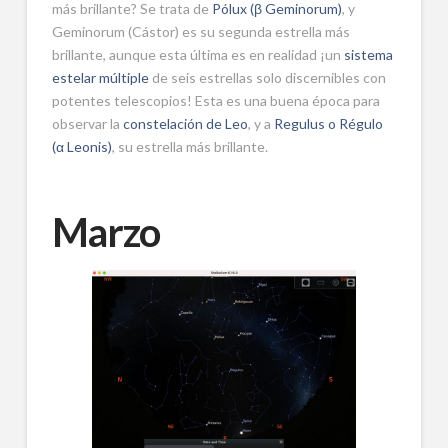
más brillante? Se trata de
Pólux (β Geminorum)
, y
Geminorum (Cástor) es su segunda estrella más
brillante, aunque esta última es en realidad ¡un
sistema
estelar múltiple
de seis estrellas solo discernibles con
potentes telescopios! Esta es una buena época para
observar la
constelación de Leo
, y a
Regulus o Régulo
(α Leonis)
, su estrella más brillante.
Marzo