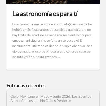
La astronomía es para tí
La astronomía amateur o de aficionado(a) es uno de los
hobbies más fascinantes y accesibles que existen: no
hay límite de edad, no se necesita ser científico y, para
empezar, ¡ni siquiera hace falta un telescopio! El
instrumental utilizado va desde la simple observación a
ojo desnudo, el uso de binoculares o cámaras caseras
de foto y vídeo, hasta grandes …
Entradas recientes
Cielo Mexicano en Mayo y Junio 2026: Los Eventos
Astronómicos que No Debes Perderte